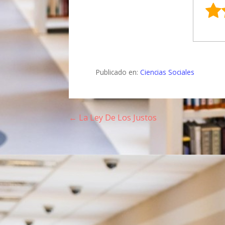
Publicado en:
Ciencias Sociales
← La Ley De Los Justos
N
a
v
e
g