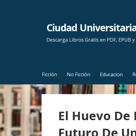
S
a
l
Ciudad Universitari
t
a
Descarga Libros Gratis en PDF, EPUB 
r
a
l
c
Ficción
No Ficción
Educacion
R
o
n
t
e
El Huevo De 
n
i
Futuro De U
d