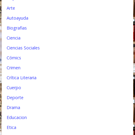
r
Arte
a
Autoayuda
d
Biografias
a
Ciencia
s
Ciencias Sociales
Cómics
Crimen
Crítica Literaria
Cuerpo
Deporte
Drama
Educacion
Etica