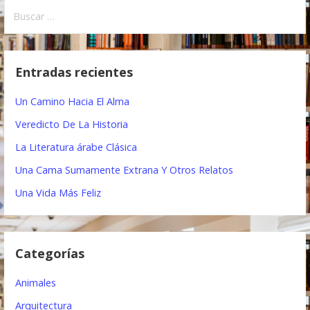
v
B
e
u
s
g
c
Entradas recientes
a
a
r
c
Un Camino Hacia El Alma
:
i
Veredicto De La Historia
ó
La Literatura árabe Clásica
Una Cama Sumamente Extrana Y Otros Relatos
n
Una Vida Más Feliz
d
e
e
Categorías
n
Animales
t
Arquitectura