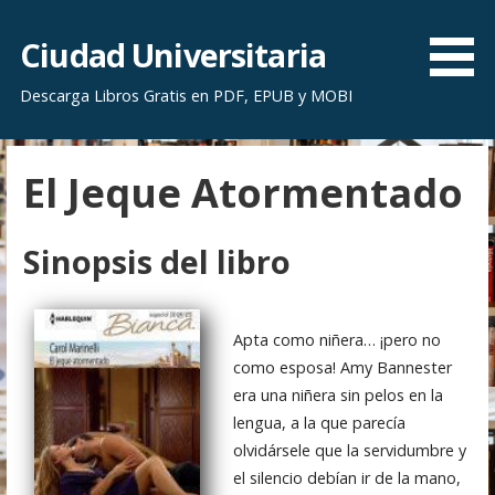
S
a
Ciudad Universitaria
l
Descarga Libros Gratis en PDF, EPUB y MOBI
t
a
r
El Jeque Atormentado
a
l
c
Sinopsis del libro
o
n
t
Apta como niñera… ¡pero no
e
como esposa! Amy Bannester
n
era una niñera sin pelos en la
i
lengua, a la que parecía
d
olvidársele que la servidumbre y
o
el silencio debían ir de la mano,