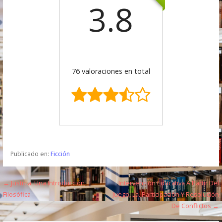
3.8
76 valoraciones en total
Publicado en:
Ficción
← Justicia. Una Introducción
Intervención Educativa A Partir Del
N
Filosófica
Juego, La. Participación Y Resolución
a
De Conflictos →