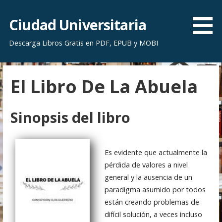
S
a
Ciudad Universitaria
l
Descarga Libros Gratis en PDF, EPUB y MOBI
t
a
r
El Libro De La Abuela
a
l
c
Sinopsis del libro
o
n
t
Es evidente que actualmente la
e
pérdida de valores a nivel
n
general y la ausencia de un
i
paradigma asumido por todos
d
están creando problemas de
o
difícil solución, a veces incluso