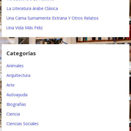
d
La Literatura árabe Clásica
e
Una Cama Sumamente Extrana Y Otros Relatos
e
Una Vida Más Feliz
n
t
Categorías
r
a
Animales
Arquitectura
d
Arte
a
Autoayuda
s
Biografias
Ciencia
Ciencias Sociales