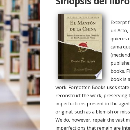
Sinopsis del libro
o
Excerpt 
un Acto,
quieres c
cama que 
(meciend
publishe
books. F
book is 
work. Forgotten Books uses state-o
reconstruct the work, preserving t
imperfections present in the aged 
original, such as a blemish or miss
We do, however, repair the vast ma
imperfections that remain are inte