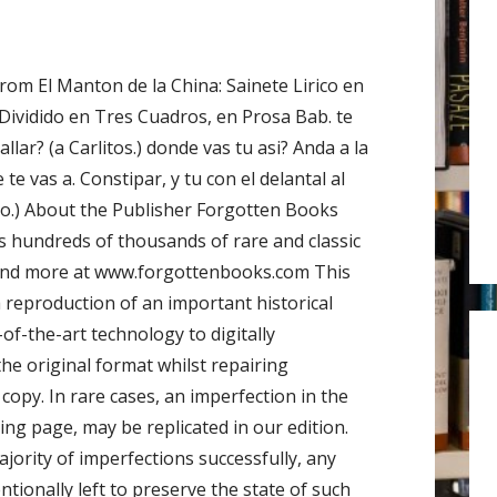
r
:
from El Manton de la China: Sainete Lirico en
 Dividido en Tres Cuadros, en Prosa Bab. te
allar? (a Carlitos.) donde vas tu asi? Anda a la
te vas a. Constipar, y tu con el delantal al
o.) About the Publisher Forgotten Books
s hundreds of thousands of rare and classic
ind more at www.forgottenbooks.com This
a reproduction of an important historical
f-the-art technology to digitally
he original format whilst repairing
copy. In rare cases, an imperfection in the
ing page, may be replicated in our edition.
jority of imperfections successfully, any
ntionally left to preserve the state of such