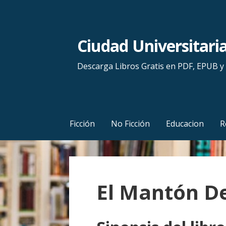
S
a
l
Ciudad Universitari
t
a
Descarga Libros Gratis en PDF, EPUB 
r
a
l
c
Ficción
No Ficción
Educacion
R
o
n
t
e
El Mantón De
n
i
d