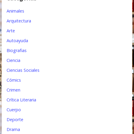
e
Animales
n
Arquitectura
t
Arte
r
Autoayuda
a
Biografias
d
Ciencia
a
Ciencias Sociales
s
Cómics
Crimen
Crítica Literaria
Cuerpo
Deporte
Drama