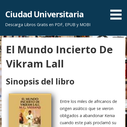
S
a
Ciudad Universitaria
l
Descarga Libros Gratis en PDF, EPUB y MOBI
t
a
r
El Mundo Incierto De
a
l
Vikram Lall
c
o
n
Sinopsis del libro
t
e
n
Entre los miles de africanos de
i
origen asiático que se vieron
d
obligados a abandonar Kenia
o
cuando este país proclamó su