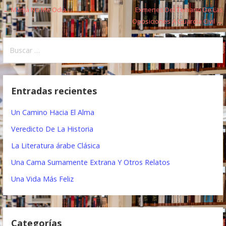
← Mamá No Me Odia
Exmenes Del Temario De Las
N
Oposiciones A Guardia Civil →
a
B
v
u
e
s
c
g
Entradas recientes
a
a
r
Un Camino Hacia El Alma
:
c
Veredicto De La Historia
i
La Literatura árabe Clásica
ó
Una Cama Sumamente Extrana Y Otros Relatos
n
Una Vida Más Feliz
d
e
Categorías