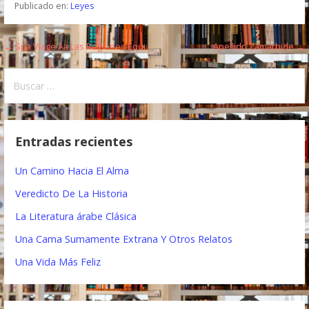
Publicado en:
Leyes
← Spa Viage Aa Las Regiones Equi
Apellido Zamarbide →
N
a
B
u
v
s
e
c
Entradas recientes
a
g
r
Un Camino Hacia El Alma
a
:
Veredicto De La Historia
c
La Literatura árabe Clásica
i
Una Cama Sumamente Extrana Y Otros Relatos
ó
Una Vida Más Feliz
n
d