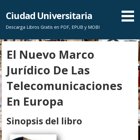
S
a
Ciudad Universitaria
l
Descarga Libros Gratis en PDF, EPUB y MOBI
t
a
r
El Nuevo Marco
a
l
Jurídico De Las
c
o
Telecomunicaciones
n
t
En Europa
e
n
i
Sinopsis del libro
d
o