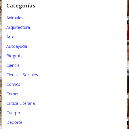
Categorías
e
e
Animales
n
Arquitectura
t
Arte
Autoayuda
r
Biografias
a
Ciencia
d
Ciencias Sociales
a
Cómics
s
Crimen
Crítica Literaria
Cuerpo
Deporte