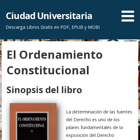
S
a
Ciudad Universitaria
l
Descarga Libros Gratis en PDF, EPUB y MOBI
t
a
r
El Ordenamiento
a
l
Constitucional
c
o
n
Sinopsis del libro
t
e
n
La determinación de las fuentes
i
del Derecho es uno de los
d
pilares fundamentales de la
o
exposición del Derecho