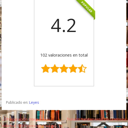
POPULAR
4.2
102 valoraciones en total
Publicado en:
Leyes
← PreparaciÓn Integral En El
Tratado Fundamental De La Música
N
Voleibol.1000 Ejercicios Y Juegos, La
→