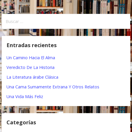
a
(3 Vol.)
v
B
e
u
s
g
c
Entradas recientes
a
a
r
c
Un Camino Hacia El Alma
:
i
Veredicto De La Historia
ó
La Literatura árabe Clásica
Una Cama Sumamente Extrana Y Otros Relatos
n
Una Vida Más Feliz
d
e
e
Categorías
n