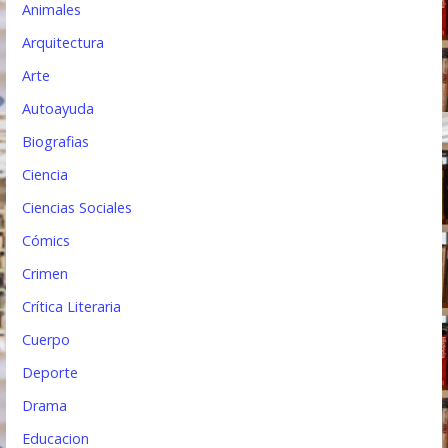
Animales
t
Arquitectura
r
Arte
a
Autoayuda
d
Biografias
a
Ciencia
s
Ciencias Sociales
Cómics
Crimen
Crítica Literaria
Cuerpo
Deporte
Drama
Educacion