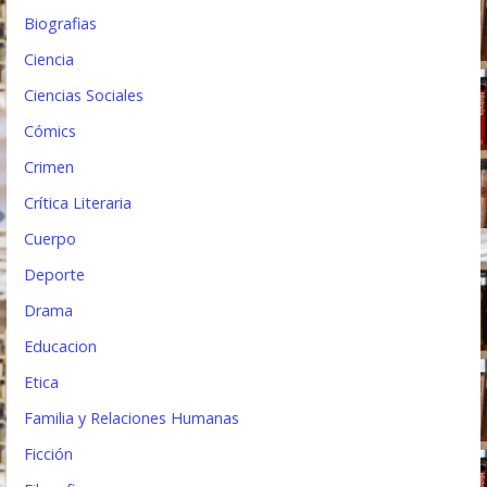
Biografias
a
Ciencia
d
Ciencias Sociales
a
Cómics
s
Crimen
Crítica Literaria
Cuerpo
Deporte
Drama
Educacion
Etica
Familia y Relaciones Humanas
Ficción