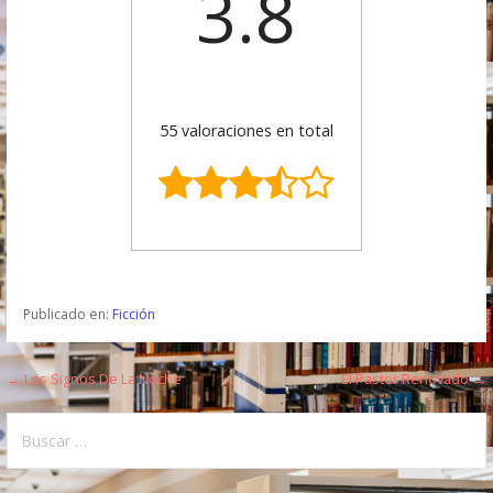
3.8
55 valoraciones en total
Publicado en:
Ficción
← Los Signos De La Noche
El Pastor Renovado →
N
a
B
u
v
s