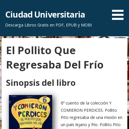
S
a
Ciudad Universitaria
l
Descarga Libros Gratis en PDF, EPUB y MOBI
t
a
r
El Pollito Que
a
l
Regresaba Del Frío
c
o
n
Sinopsis del libro
t
e
n
6º cuento de la colección Y
i
COMIERON PERDICES. Pollito
d
Pito regresaba de una misión en
o
un país lejano y frío. Pollito Pito