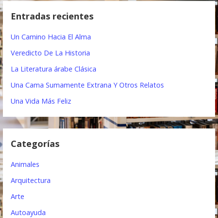
e
c
Entradas recientes
a
g
r
Un Camino Hacia El Alma
a
:
Veredicto De La Historia
c
La Literatura árabe Clásica
i
Una Cama Sumamente Extrana Y Otros Relatos
ó
Una Vida Más Feliz
n
d
Categorías
e
e
Animales
n
Arquitectura
t
Arte
Autoayuda
r