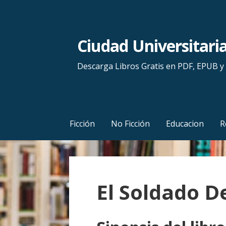
S
a
l
Ciudad Universitari
t
a
Descarga Libros Gratis en PDF, EPUB 
r
a
l
c
Ficción
No Ficción
Educacion
R
o
n
t
e
El Soldado D
n
i
d