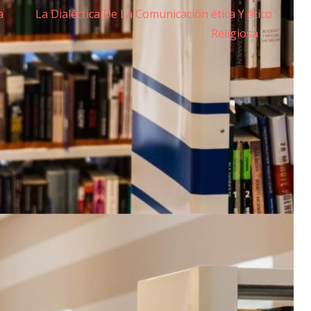
a
La Dialéctica De La Comunicación ética Y ético
Religiosa →