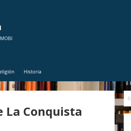
a
y MOBI
eligión
Historia
B
u
e La Conquista
s
c
a