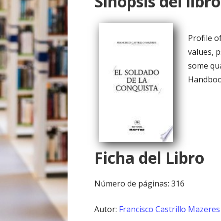
Sinopsis del libro
o
Profile o
values, 
some qua
Handbook
Ficha del Libro
Número de páginas: 316
Autor:
Francisco Castrillo Mazeres