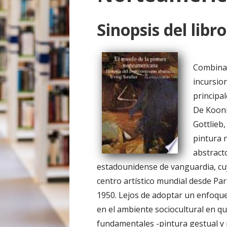
o
Sinopsis del libro
Combinan
incursio
principa
De Kooni
Gottlieb,
pintura 
abstract
estadounidense de vanguardia, cu
centro artístico mundial desde Pa
1950. Lejos de adoptar un enfoqu
en el ambiente sociocultural en q
fundamentales -pintura gestual y p