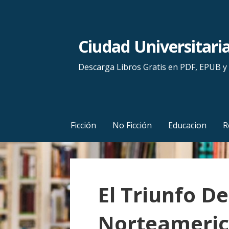
S
a
l
Ciudad Universitari
t
a
Descarga Libros Gratis en PDF, EPUB 
r
a
l
c
Ficción
No Ficción
Educacion
R
o
n
t
e
El Triunfo D
n
i
Norteameri
d