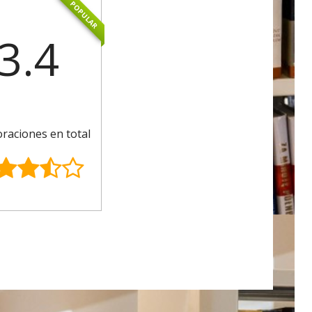
POPULAR
3.4
oraciones en total