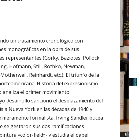
r
:
do un tratamiento cronológico con
nes monográficas en la obra de sus
les representantes (Gorky, Baziotes, Pollock,
ng, Hofmann, Still, Rothko, Newman,
 Motherwell, Reinhardt, etc.), El triunfo de la
norteamericana. Historia del expresionismo
o analiza el primer movimiento
yo desarrollo sancionó el desplazamiento del
rís a Nueva York en las décadas de 1940 y
e meramente formalista, Irving Sandler bucea
ue se gestaron sus dos ramificaciones
intura «color-field»- y estudia el papel