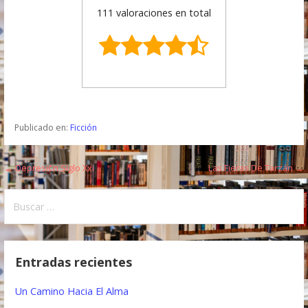
111 valoraciones en total
Publicado en:
Ficción
← Depresi¢n Siglo Xxi
Las Fieras De Tarzán →
N
a
B
u
v
s
e
c
Entradas recientes
a
g
r
Un Camino Hacia El Alma
a
: