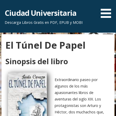
S
a
Ciudad Universitaria
l
Descarga Libros Gratis en PDF, EPUB y MOBI
t
a
r
El Túnel De Papel
a
l
c
Sinopsis del libro
o
n
t
Extraordinario paseo por
e
algunos de los más
n
apasionantes libros de
i
aventuras del siglo XIX. Los
d
protagonistas son Arturo y
o
Héctor, dos muchachos que,