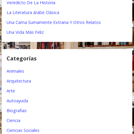
Veredicto De La Historia
c
La Literatura árabe Clásica
i
Una Cama Sumamente Extrana Y Otros Relatos
ó
Una Vida Más Feliz
n
d
Categorías
e
e
Animales
n
Arquitectura
t
Arte
Autoayuda
r
Biografias
a
Ciencia
d
Ciencias Sociales