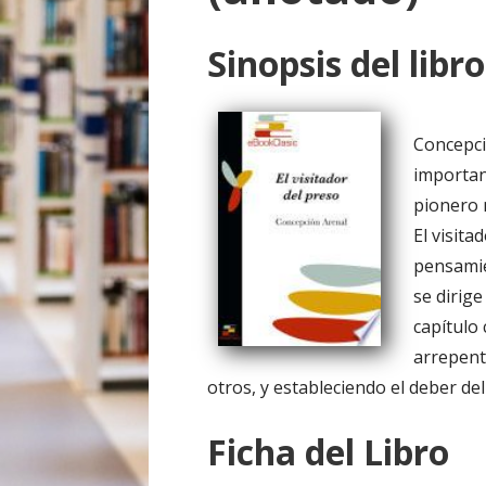
o
Sinopsis del libro
Concepci
importan
pionero m
El visita
pensamie
se dirig
capítulo 
arrepent
otros, y estableciendo el deber del 
Ficha del Libro