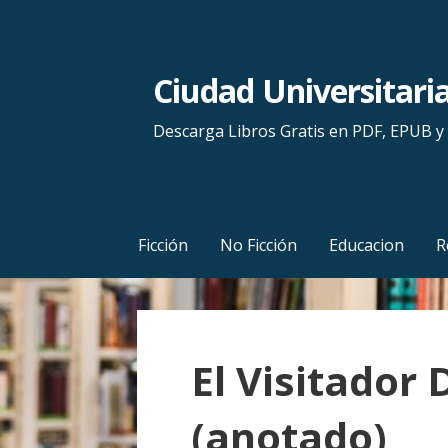
S
a
l
Ciudad Universitari
t
a
Descarga Libros Gratis en PDF, EPUB 
r
a
l
c
Ficción
No Ficción
Educacion
R
o
n
t
e
El Visitador 
n
i
(anotado)
d