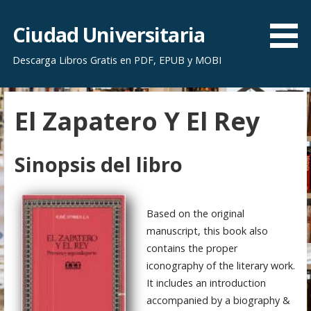
S
a
Ciudad Universitaria
l
Descarga Libros Gratis en PDF, EPUB y MOBI
t
a
r
El Zapatero Y El Rey
a
l
c
Sinopsis del libro
o
n
t
Based on the original
e
manuscript, this book also
n
contains the proper
i
iconography of the literary work.
d
It includes an introduction
o
accompanied by a biography &