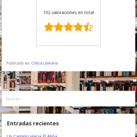
102 valoraciones en total
Publicado en:
Crítica Literaria
← ¡terremotos! (earthquakes!)
Sueños De Verano →
N
a
B
u
v
s
e
c
Entradas recientes
a
g
r
Un Camino Hacia El Alma