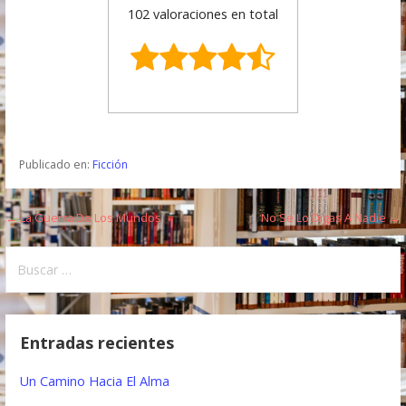
102 valoraciones en total
Publicado en:
Ficción
← La Guerra De Los Mundos
No Se Lo Digas A Nadie →
N
a
B
u
v
s
e
c
Entradas recientes
a
g
r
Un Camino Hacia El Alma
a
: