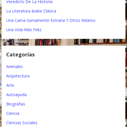
Veredicto De La Historia
c
La Literatura árabe Clásica
i
Una Cama Sumamente Extrana Y Otros Relatos
ó
Una Vida Más Feliz
n
d
Categorías
e
e
Animales
n
Arquitectura
t
Arte
Autoayuda
r
Biografias
a
Ciencia
d
Ciencias Sociales