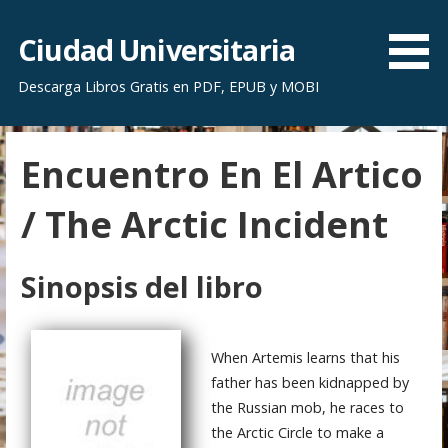
S
a
Ciudad Universitaria
l
Descarga Libros Gratis en PDF, EPUB y MOBI
t
a
r
Encuentro En El Artico
a
l
/ The Arctic Incident
c
o
n
Sinopsis del libro
t
e
n
When Artemis learns that his
i
father has been kidnapped by
d
the Russian mob, he races to
o
the Arctic Circle to make a