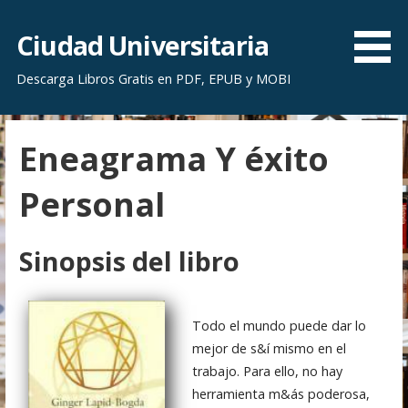
S
a
Ciudad Universitaria
l
Descarga Libros Gratis en PDF, EPUB y MOBI
t
a
r
Eneagrama Y éxito
a
l
Personal
c
o
n
Sinopsis del libro
t
e
n
Todo el mundo puede dar lo
i
mejor de s&í mismo en el
d
trabajo. Para ello, no hay
o
herramienta m&ás poderosa,