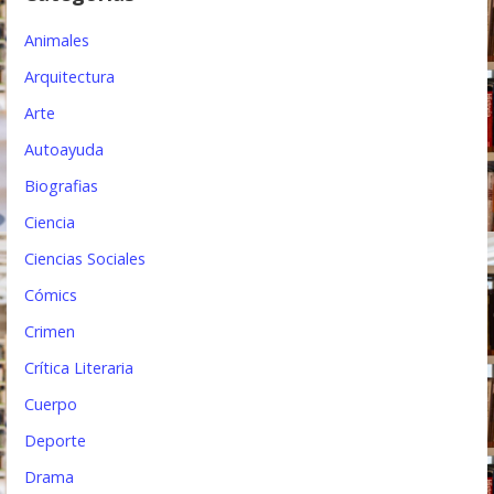
e
e
Animales
n
Arquitectura
t
Arte
Autoayuda
r
Biografias
a
Ciencia
d
Ciencias Sociales
a
Cómics
s
Crimen
Crítica Literaria
Cuerpo
Deporte
Drama