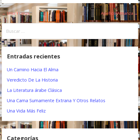
← Unix Y Linux
Apellido Almanza →
N
a
B
u
v
s
e
c
Entradas recientes
a
g
r
Un Camino Hacia El Alma
a
:
Veredicto De La Historia
c
La Literatura árabe Clásica
i
Una Cama Sumamente Extrana Y Otros Relatos
ó
Una Vida Más Feliz
n
d
Categorías