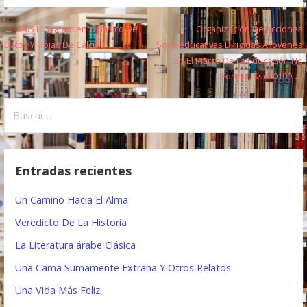
← Uf0511 Tratamiento Básico De
Organización De Acciones
N
Datos Y Hojas De Cálculo
Socioeducativas Dirigidas A Jóvenes
a
En El Marco De La Educación No
Formal. Ssce0109 →
v
e
B
u
g
s
a
c
Entradas recientes
a
c
r
Un Camino Hacia El Alma
i
:
Veredicto De La Historia
ó
La Literatura árabe Clásica
n
Una Cama Sumamente Extrana Y Otros Relatos
d
Una Vida Más Feliz