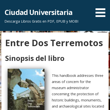
S
a
Ciudad Universitaria
l
Descarga Libros Gratis en PDF, EPUB y MOBI
t
a
r
Entre Dos Terremotos
a
l
c
Sinopsis del libro
o
n
t
This handbook addresses three
e
areas of concern for the
n
museum administrator
i
concerning the protection of
d
historic buildings, monuments,
o
and archaeological sites located