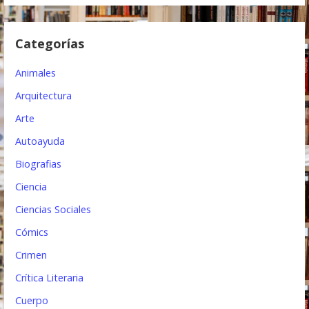
e
e
Categorías
n
t
Animales
r
Arquitectura
Arte
a
Autoayuda
d
Biografias
a
Ciencia
s
Ciencias Sociales
Cómics
Crimen
Crítica Literaria
Cuerpo