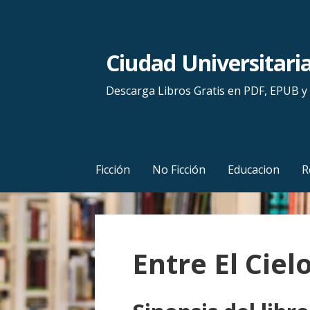
S
a
l
Ciudad Universitari
t
a
Descarga Libros Gratis en PDF, EPUB 
r
a
l
c
Ficción
No Ficción
Educacion
R
o
n
t
e
Entre El Ciel
n
i
d