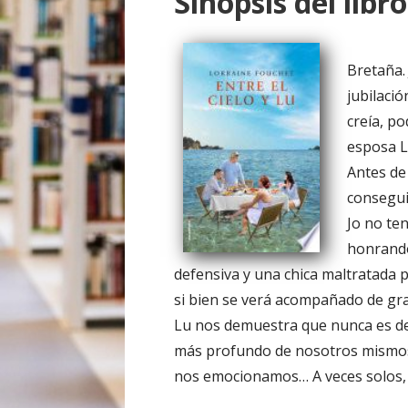
Sinopsis del libro
o
Bretaña. 
jubilació
creía, po
esposa L
Antes de
consegui
Jo no te
honrando
defensiva y una chica maltratada po
si bien se verá acompañado de gra
Lu nos demuestra que nunca es de
más profundo de nosotros mismos.
nos emocionamos… A veces solos, 