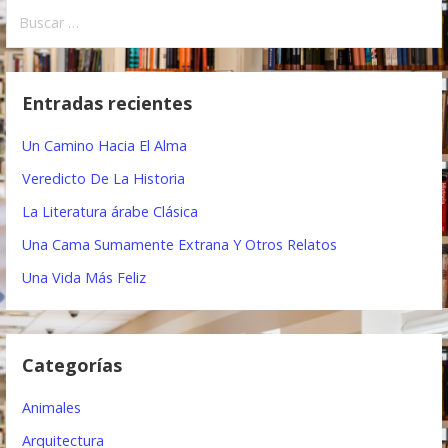
B
v
u
e
s
c
g
Entradas recientes
a
a
r
Un Camino Hacia El Alma
:
c
Veredicto De La Historia
i
La Literatura árabe Clásica
ó
Una Cama Sumamente Extrana Y Otros Relatos
n
Una Vida Más Feliz
d
e
Categorías
e
Animales
n
Arquitectura