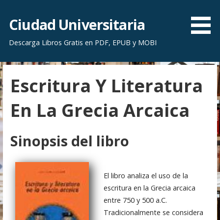
S
a
Ciudad Universitaria
l
Descarga Libros Gratis en PDF, EPUB y MOBI
t
a
r
Escritura Y Literatura
a
l
En La Grecia Arcaica
c
o
n
Sinopsis del libro
t
e
n
El libro analiza el uso de la
i
escritura en la Grecia arcaica
d
entre 750 y 500 a.C.
o
Tradicionalmente se considera