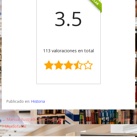
3.5
113 valoraciones en total
Publicado en:
Historia
← Manual Ilustrado De Cirugía Oral
Paraguay →
N
Y Maxilofacial
a