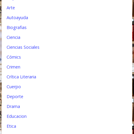
t
Arte
r
Autoayuda
a
Biografias
d
Ciencia
a
Ciencias Sociales
s
Cómics
Crimen
Crítica Literaria
Cuerpo
Deporte
Drama
Educacion
Etica