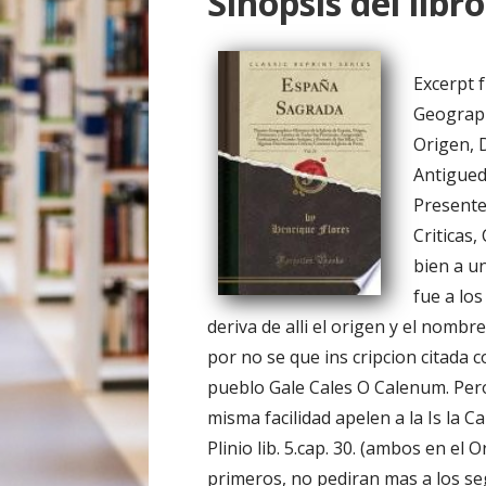
Sinopsis del libro
o
Excerpt 
Geograph
Origen, D
Antigued
Presente
Criticas,
bien a un
fue a los
deriva de alli el origen y el nomb
por no se que ins cripcion citada c
pueblo Gale Cales O Calenum. Pero 
misma facilidad apelen a la Is la 
Plinio lib. 5.cap. 30. (ambos en el 
primeros, no pediran mas a los s