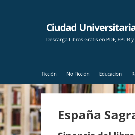
S
a
l
Ciudad Universitari
t
a
Descarga Libros Gratis en PDF, EPUB 
r
a
l
c
Ficción
No Ficción
Educacion
R
o
n
t
e
España Sagra
n
i
d