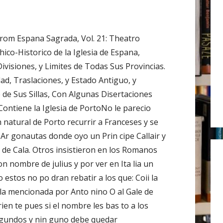
r
:
from Espana Sagrada, Vol. 21: Theatro
ico-Historico de la Iglesia de Espana,
ivisiones, y Limites de Todas Sus Provincias.
ad, Traslaciones, y Estado Antiguo, y
 de Sus Sillas, Con Algunas Disertaciones
 Contiene la Iglesia de PortoNo le parecio
 natural de Porto recurrir a Franceses y se
 Ar gonautas donde oyo un Prin cipe Callair y
re de Cala. Otros insistieron en los Romanos
on nombre de julius y por ver en Ita lia un
estos no po dran rebatir a los que: Coii la
Cala mencionada por Anto nino O al Gale de
Orien te pues si el nombre les bas to a los
egundos y nin guno debe quedar