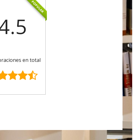
POPULAR
4.5
oraciones en total