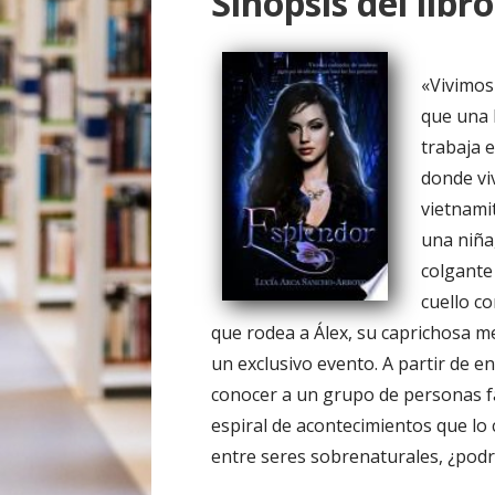
Sinopsis del libro
o
«Vivimos
que una 
trabaja e
donde viv
vietnami
una niña
colgante
cuello c
que rodea a Álex, su caprichosa m
un exclusivo evento. A partir de e
conocer a un grupo de personas f
espiral de acontecimientos que lo
entre seres sobrenaturales, ¿podrí