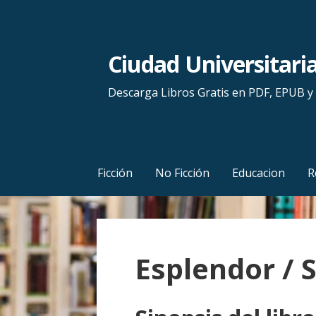
S
a
l
Ciudad Universitari
t
a
Descarga Libros Gratis en PDF, EPUB 
r
a
l
c
Ficción
No Ficción
Educacion
R
o
n
t
e
Esplendor / 
n
i
d