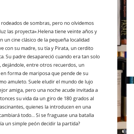
r
:
 rodeados de sombras, pero no olvidemos
luz las proyecta».Helena tiene veinte años y
n un cine clásico de la pequeña localidad
e con su madre, su tía y Pirata, un cerdito
ta. Su padre desapareció cuando era tan solo
, dejándole, entre otros recuerdos, un
 en forma de mariposa que pende de su
omo amuleto. Suele eludir el mundo de lujo
ejor amiga, pero una noche acude invitada a
ntonces su vida da un giro de 180 grados al
ascinantes, quienes la introducen en una
 cambiará todo… Si se fraguase una batalla
a un simple peón decidir la partida?