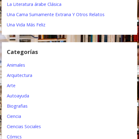
i
La Literatura árabe Clásica
ó
Una Cama Sumamente Extrana Y Otros Relatos
n
Una Vida Más Feliz
d
e
Categorías
e
Animales
n
Arquitectura
t
Arte
r
Autoayuda
a
Biografias
d
Ciencia
a
Ciencias Sociales
s
Cómics