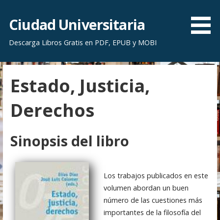
S
a
Ciudad Universitaria
l
Descarga Libros Gratis en PDF, EPUB y MOBI
t
a
r
Estado, Justicia,
a
l
Derechos
c
o
n
Sinopsis del libro
t
e
n
Los trabajos publicados en este
i
volumen abordan un buen
d
número de las cuestiones más
o
importantes de la filosofía del