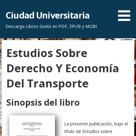
S
a
Ciudad Universitaria
l
Descarga Libros Gratis en PDF, EPUB y MOBI
t
a
r
Estudios Sobre
a
l
Derecho Y Economía
c
o
Del Transporte
n
t
e
Sinopsis del libro
n
i
d
La presente publicación, bajo el
o
título de Estudios sobre