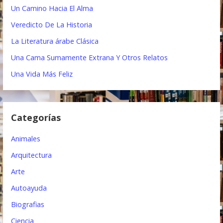
i
r
Un Camino Hacia El Alma
:
ó
Veredicto De La Historia
n
La Literatura árabe Clásica
d
Una Cama Sumamente Extrana Y Otros Relatos
e
Una Vida Más Feliz
e
n
Categorías
t
Animales
r
Arquitectura
a
Arte
d
Autoayuda
a
Biografias
s
Ciencia