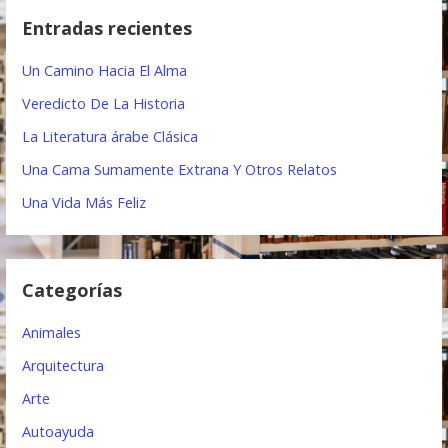
c
g
Entradas recientes
a
a
r
Un Camino Hacia El Alma
:
c
Veredicto De La Historia
i
La Literatura árabe Clásica
ó
Una Cama Sumamente Extrana Y Otros Relatos
n
Una Vida Más Feliz
d
e
Categorías
e
Animales
n
Arquitectura
t
Arte
r
Autoayuda