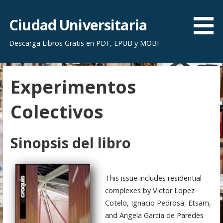
S
a
Ciudad Universitaria
l
Descarga Libros Gratis en PDF, EPUB y MOBI
t
a
r
Experimentos
a
l
Colectivos
c
o
n
Sinopsis del libro
t
e
n
This issue includes residential
i
complexes by Victor Lopez
d
Cotelo, Ignacio Pedrosa, Etsam,
o
and Angela Garcia de Paredes