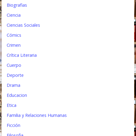
a
Biografias
d
Ciencia
a
Ciencias Sociales
s
Cómics
Crimen
Crítica Literaria
Cuerpo
Deporte
Drama
Educacion
Etica
Familia y Relaciones Humanas
Ficción
Filosofia