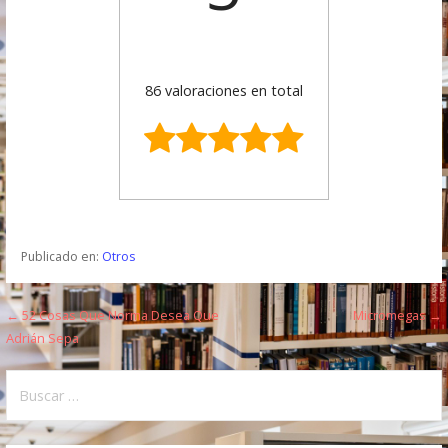
86 valoraciones en total
Publicado en:
Otros
← 52 Cosas Que Norma Desea Que
Micromegas →
N
Adrián Sepa
a
B
v
u
e
s