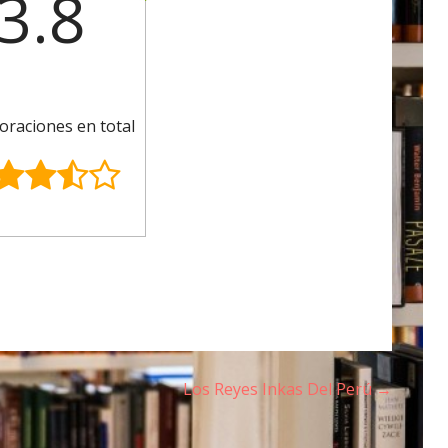
3.8
oraciones en total
Los Reyes Inkas Del Perú →