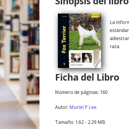
Sinopsis del libro
o
La infor
estándar
adiestra
raza
Ficha del Libro
Número de páginas: 160
Autor:
Muriel P Lee
Tamaño: 1.62 - 2.29 MB