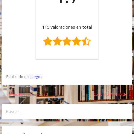
115 valoraciones en total
Publicado en:
Juegos
← Invitación A La Felicidad
Contrato Prohibido →
N
a
B
u
v
s
e
c