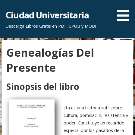
S
a
Ciudad Universitaria
l
Descarga Libros Gratis en PDF, EPUB y MOBI
t
a
r
Genealogías Del
a
l
Presente
c
o
n
Sinopsis del libro
t
e
n
sta es una historia sutil sobre
i
cultura, dominaci n, resistencia y
d
poder. Constituye un recorrido
o
especial por los pasados de la