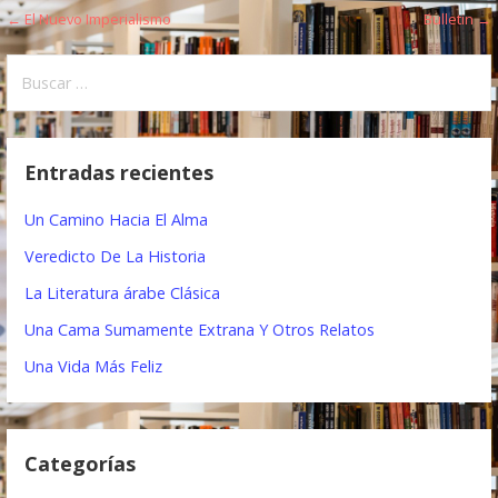
← El Nuevo Imperialismo
Bulletin →
N
a
B
u
v
s
e
c
Entradas recientes
a
g
r
Un Camino Hacia El Alma
a
:
Veredicto De La Historia
c
La Literatura árabe Clásica
i
Una Cama Sumamente Extrana Y Otros Relatos
ó
Una Vida Más Feliz
n
d
Categorías
e