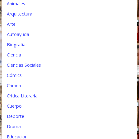
e
Animales
n
Arquitectura
t
Arte
Autoayuda
r
Biografias
a
Ciencia
d
Ciencias Sociales
a
Cómics
s
Crimen
Crítica Literaria
Cuerpo
Deporte
Drama
Educacion