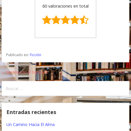
60 valoraciones en total
Publicado en:
Ficción
← Del Espacio Al Subsuelo
Un Pueblo Toba →
N
a
B
u
v
s
e
c
Entradas recientes
a
g
r
Un Camino Hacia El Alma
a
: