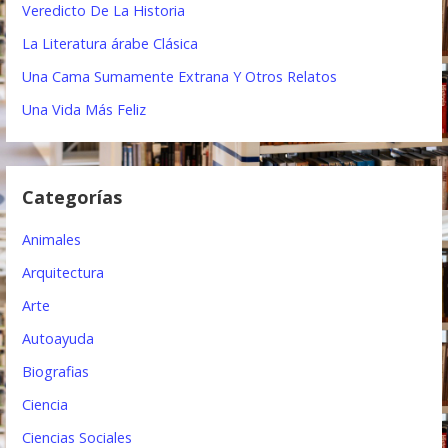
Veredicto De La Historia
c
La Literatura árabe Clásica
i
Una Cama Sumamente Extrana Y Otros Relatos
ó
Una Vida Más Feliz
n
d
Categorías
e
e
Animales
n
Arquitectura
t
Arte
Autoayuda
r
Biografias
a
Ciencia
d
Ciencias Sociales