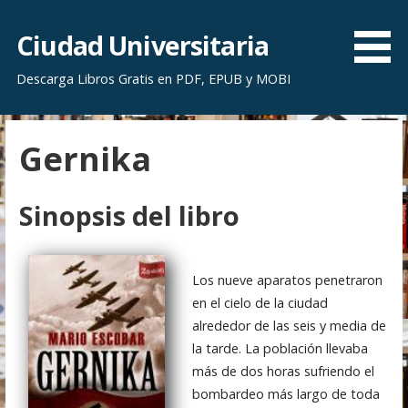
S
a
Ciudad Universitaria
l
Descarga Libros Gratis en PDF, EPUB y MOBI
t
a
r
Gernika
a
l
c
Sinopsis del libro
o
n
t
Los nueve aparatos penetraron
e
en el cielo de la ciudad
n
alrededor de las seis y media de
i
la tarde. La población llevaba
d
más de dos horas sufriendo el
o
bombardeo más largo de toda