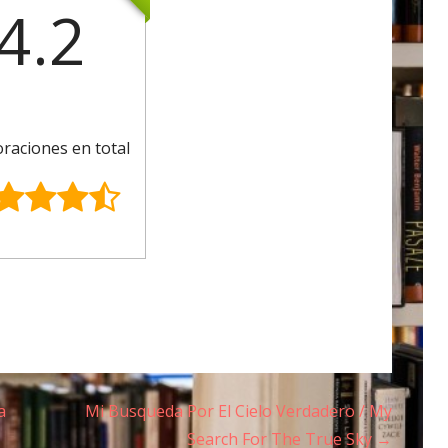
4.2
oraciones en total
a
Mi Busqueda Por El Cielo Verdadero / My
Search For The True Sky →