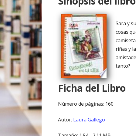
Sinopsis del libro
o
Sara y su
cosas qu
camiseta 
riñas y 
amistade
tanto?
Ficha del Libro
Número de páginas: 160
Autor:
Laura Gallego
Tamaño: 1.84 - 2.11 MB