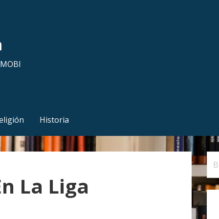
a
y MOBI
eligión
Historia
B
u
n La Liga
s
c
a