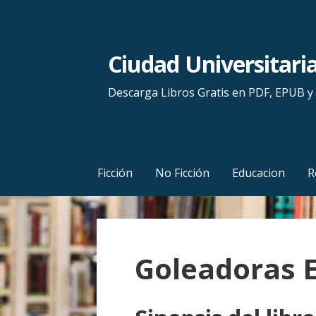
S
a
l
Ciudad Universitari
t
a
Descarga Libros Gratis en PDF, EPUB 
r
a
l
c
Ficción
No Ficción
Educacion
R
o
n
t
e
Goleadoras E
n
i
d