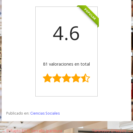
POPULAR
4.6
81 valoraciones en total
Publicado en:
Ciencias Sociales
← El Rapto En El Serrallo (partitura
Tartessos O Nazzis →