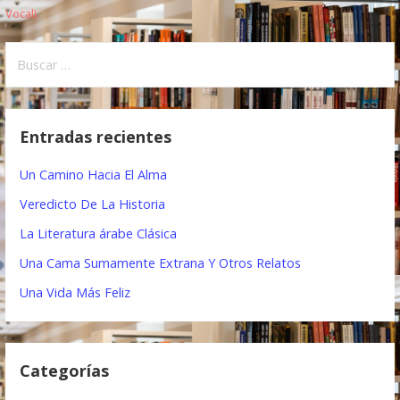
N
Vocal)
a
B
v
u
e
s
c
g
Entradas recientes
a
a
r
Un Camino Hacia El Alma
:
c
Veredicto De La Historia
i
La Literatura árabe Clásica
ó
Una Cama Sumamente Extrana Y Otros Relatos
n
Una Vida Más Feliz
d
e
Categorías
e