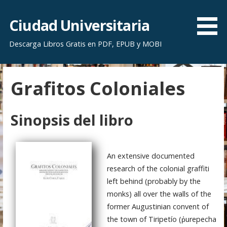
S
a
Ciudad Universitaria
l
Descarga Libros Gratis en PDF, EPUB y MOBI
t
a
r
Grafitos Coloniales
a
l
c
Sinopsis del libro
o
n
t
An extensive documented
e
research of the colonial graffiti
n
left behind (probably by the
i
monks) all over the walls of the
d
former Augustinian convent of
o
the town of Tiripetío (p̓urepecha