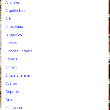
Animales
n
Arquitectura
t
Arte
r
Autoayuda
a
Biografias
d
Ciencia
a
Ciencias Sociales
s
Cómics
Crimen
Crítica Literaria
Cuerpo
Deporte
Drama
Educacion