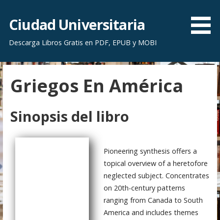
S
a
Ciudad Universitaria
l
Descarga Libros Gratis en PDF, EPUB y MOBI
t
a
r
Griegos En América
a
l
c
Sinopsis del libro
o
n
t
Pioneering synthesis offers a
e
topical overview of a heretofore
n
neglected subject. Concentrates
i
on 20th-century patterns
d
ranging from Canada to South
o
America and includes themes