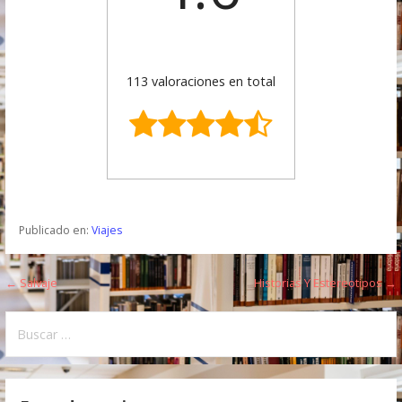
113 valoraciones en total
Publicado en:
Viajes
← Salvaje
Historias Y Estereotipos →
N
a
B
u
v
s
e
c