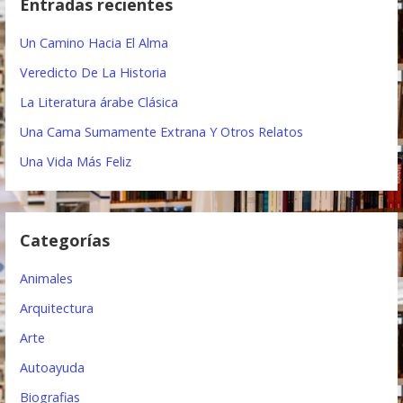
Entradas recientes
a
g
r
Un Camino Hacia El Alma
a
:
Veredicto De La Historia
c
La Literatura árabe Clásica
i
Una Cama Sumamente Extrana Y Otros Relatos
ó
Una Vida Más Feliz
n
d
Categorías
e
e
Animales
n
Arquitectura
t
Arte
Autoayuda
r
Biografias