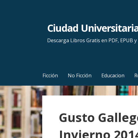
S
a
l
Ciudad Universitari
t
a
Descarga Libros Gratis en PDF, EPUB 
r
a
l
c
Ficción
No Ficción
Educacion
R
o
n
t
e
Gusto Galle
n
i
Invierno 201
d