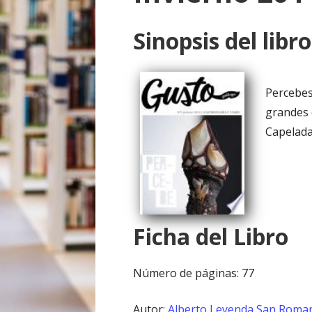
o
Sinopsis del libro
Percebes
grandes 
Capelad
Ficha del Libro
Número de páginas: 77
Autor:
Alberto Leyenda San Roma