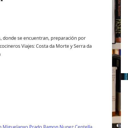
r
:
, donde se encuentran, preparación por
cocineros Viajes: Costa da Morte y Serra da
a
n
Miguelanxo Prado
Ramon Nunez Centella