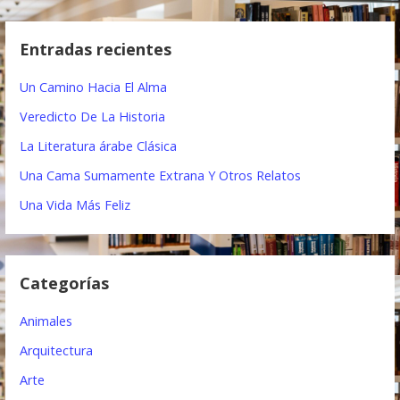
s
e
c
Entradas recientes
a
g
r
Un Camino Hacia El Alma
a
:
Veredicto De La Historia
c
La Literatura árabe Clásica
i
Una Cama Sumamente Extrana Y Otros Relatos
ó
Una Vida Más Feliz
n
d
Categorías
e
e
Animales
n
Arquitectura
t
Arte