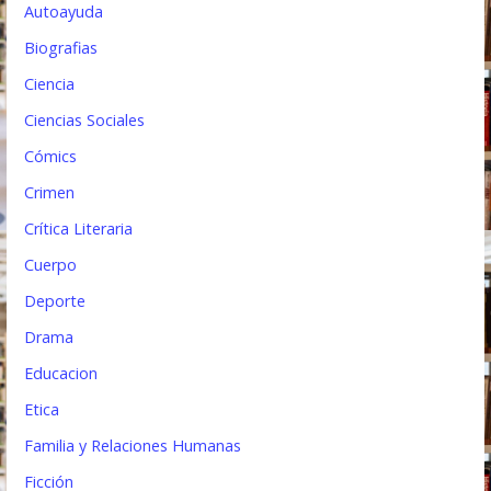
Autoayuda
r
Biografias
a
Ciencia
d
Ciencias Sociales
a
Cómics
s
Crimen
Crítica Literaria
Cuerpo
Deporte
Drama
Educacion
Etica
Familia y Relaciones Humanas
Ficción