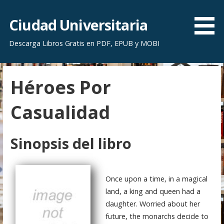
S
a
Ciudad Universitaria
l
Descarga Libros Gratis en PDF, EPUB y MOBI
t
a
r
Héroes Por
a
l
Casualidad
c
o
n
Sinopsis del libro
t
e
n
Once upon a time, in a magical
i
land, a king and queen had a
d
daughter. Worried about her
o
future, the monarchs decide to