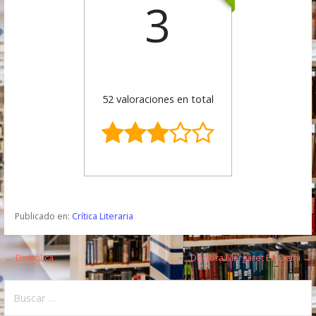
3
52 valoraciones en total
Publicado en:
Crítica Literaria
← Diabólica
Doctora Margaret En Delhi →
N
a
B
u
v