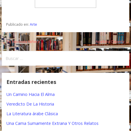
Publicado en:
Arte
← Se Necesita Niñera
Apellido Clavería →
N
a
B
u
v
s
e
c
Entradas recientes
a
g
r
Un Camino Hacia El Alma
a
:
Veredicto De La Historia
c
La Literatura árabe Clásica
i
Una Cama Sumamente Extrana Y Otros Relatos
ó