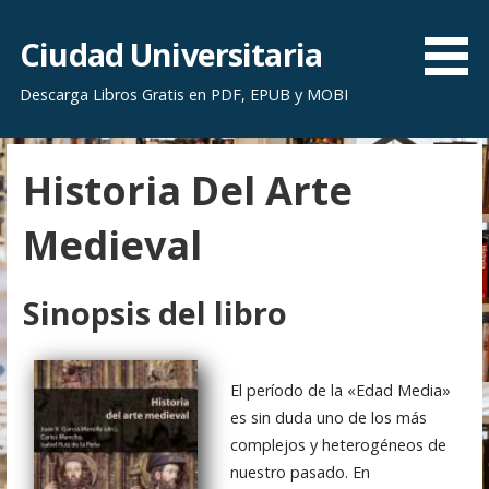
S
a
Ciudad Universitaria
l
Descarga Libros Gratis en PDF, EPUB y MOBI
t
a
r
Historia Del Arte
a
l
Medieval
c
o
n
Sinopsis del libro
t
e
n
El período de la «Edad Media»
i
es sin duda uno de los más
d
complejos y heterogéneos de
o
nuestro pasado. En