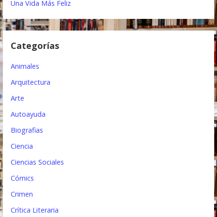
Una Vida Más Feliz
n
d
Categorías
e
e
Animales
n
Arquitectura
t
Arte
Autoayuda
r
Biografias
a
Ciencia
d
Ciencias Sociales
a
Cómics
s
Crimen
Crítica Literaria