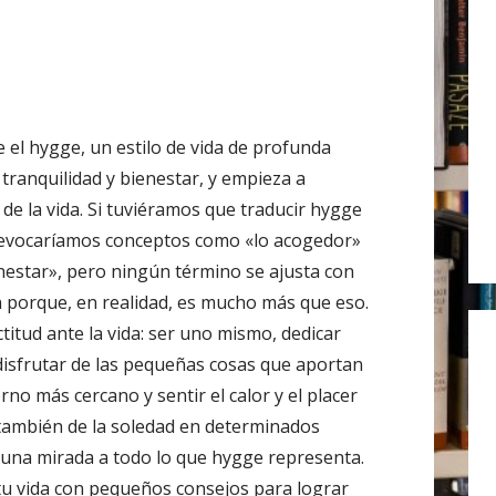
r
:
 el hygge, un estilo de vida de profunda
, tranquilidad y bienestar, y empieza a
 de la vida. Si tuviéramos que traducir hygge
 evocaríamos conceptos como «lo acogedor»
enestar», pero ningún término se ajusta con
n porque, en realidad, es mucho más que eso.
titud ante la vida: ser uno mismo, dedicar
 disfrutar de las pequeñas cosas que aportan
orno más cercano y sentir el calor y el placer
 también de la soledad en determinados
 una mirada a todo lo que hygge representa.
tu vida con pequeños consejos para lograr