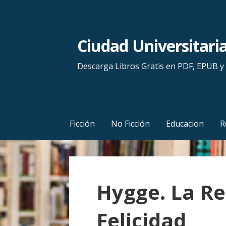
S
a
l
Ciudad Universitari
t
a
Descarga Libros Gratis en PDF, EPUB 
r
a
l
c
Ficción
No Ficción
Educacion
R
o
n
t
e
Hygge. La Re
n
i
Felicidad
d