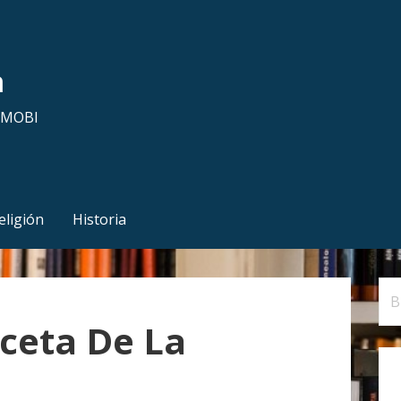
a
y MOBI
eligión
Historia
B
u
ceta De La
s
c
a