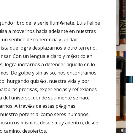
r
:
gundo libro de la serie Ilum�nate, Luis Felipe
lsa a movernos hacia adelante en nuestras
n un sentido de coherencia y unidad
lista que logra desplazarnos a otro terreno,
ensar. Con un lenguaje claro y m�stico en
s, logra incitarnos a defender aquello en lo
mos. De golpe y sin aviso, nos encontramos
do, hurgando quiz�s, nuestra vida y por
alabras precisas, experiencias y reflexiones
za del universo, donde sutilmente se hace
rarnos. A trav�s de estas p�ginas
 nuestro potencial como seres humanos,
nosotros mismos, desde muy adentro, desde
o camino, despiertos.