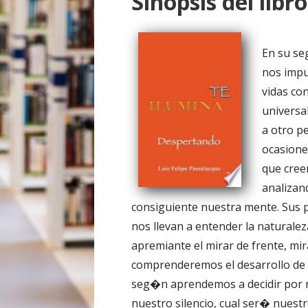
Sinopsis del libro
o
En su se
nos impu
vidas co
universa
a otro p
ocasione
que cree
analizan
consiguiente nuestra mente. Sus p
nos llevan a entender la naturale
apremiante el mirar de frente, mi
comprenderemos el desarrollo de
seg�n aprendemos a decidir por 
nuestro silencio, cual ser� nuestr