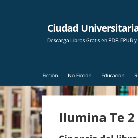
S
a
l
Ciudad Universitari
t
a
Descarga Libros Gratis en PDF, EPUB 
r
a
l
c
Ficción
No Ficción
Educacion
R
o
n
t
e
Ilumina Te 2
n
i
d