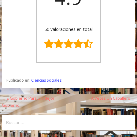
50 valoraciones en total
Publicado en:
Ciencias Sociales
← E Gobierno Para Un Mejor
A Veces Un Caballero →
N
Gobierno
a
B
v
u
e
s