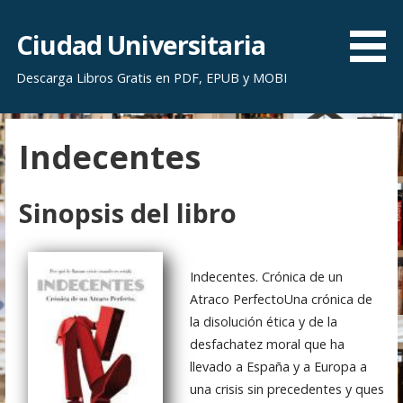
S
a
Ciudad Universitaria
l
Descarga Libros Gratis en PDF, EPUB y MOBI
t
a
r
Indecentes
a
l
c
Sinopsis del libro
o
n
t
Indecentes. Crónica de un
e
Atraco PerfectoUna crónica de
n
la disolución ética y de la
i
desfachatez moral que ha
d
llevado a España y a Europa a
o
una crisis sin precedentes y ques