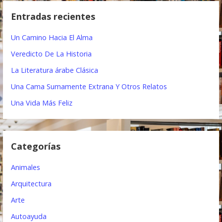
c
g
Entradas recientes
a
a
r
Un Camino Hacia El Alma
:
c
Veredicto De La Historia
i
La Literatura árabe Clásica
ó
Una Cama Sumamente Extrana Y Otros Relatos
n
Una Vida Más Feliz
d
e
Categorías
e
Animales
n
Arquitectura
t
Arte
r
Autoayuda