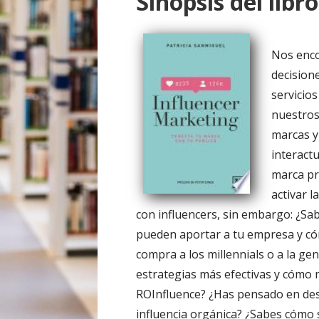
Sinopsis del libro
o
Nos enco
decision
servicio
nuestros
marcas y
interact
marca pr
activar 
con influencers, sin embargo: ¿Sa
pueden aportar a tu empresa y cóm
compra a los millennials o a la ge
estrategias más efectivas y cómo 
ROInfluence? ¿Has pensado en desa
influencia orgánica? ¿Sabes cómo se