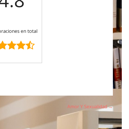
4.8
oraciones en total
Amor Y Sexualidad →