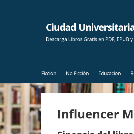
S
a
l
Ciudad Universitari
t
a
Descarga Libros Gratis en PDF, EPUB 
r
a
l
c
Ficción
No Ficción
Educacion
R
o
n
t
e
Influencer M
n
i
d