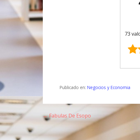
73 val
Publicado en:
Negocios y Economia
← Fabulas De Esopo
N
a