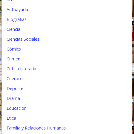
a
Autoayuda
d
Biografias
a
Ciencia
s
Ciencias Sociales
Cómics
Crimen
Crítica Literaria
Cuerpo
Deporte
Drama
Educacion
Etica
Familia y Relaciones Humanas