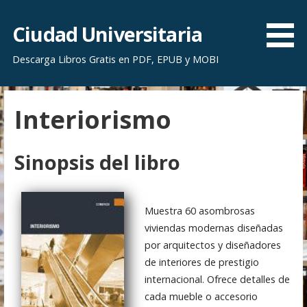
S
a
Ciudad Universitaria
l
Descarga Libros Gratis en PDF, EPUB y MOBI
t
a
r
Interiorismo
a
l
c
Sinopsis del libro
o
n
t
Muestra 60 asombrosas
e
viviendas modernas diseñadas
n
por arquitectos y diseñadores
i
de interiores de prestigio
d
internacional. Ofrece detalles de
o
cada mueble o accesorio