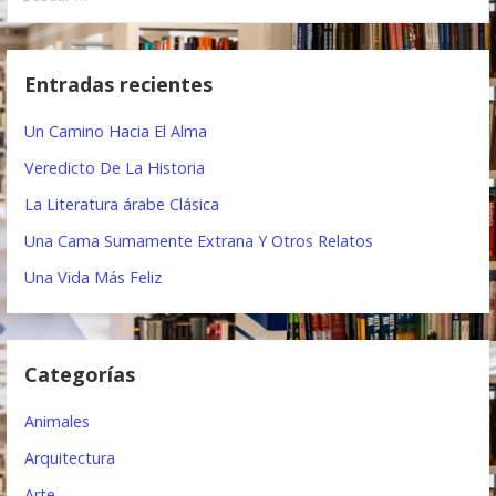
e
u
s
g
c
Entradas recientes
a
a
r
c
Un Camino Hacia El Alma
:
i
Veredicto De La Historia
ó
La Literatura árabe Clásica
Una Cama Sumamente Extrana Y Otros Relatos
n
Una Vida Más Feliz
d
e
e
Categorías
n
Animales
t
Arquitectura
r
Arte