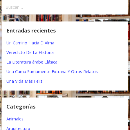
B
v
u
e
s
c
g
Entradas recientes
a
a
r
Un Camino Hacia El Alma
:
c
Veredicto De La Historia
i
La Literatura árabe Clásica
ó
Una Cama Sumamente Extrana Y Otros Relatos
n
Una Vida Más Feliz
d
e
Categorías
e
Animales
n
Arquitectura