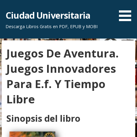
S
a
Ciudad Universitaria
l
Descarga Libros Gratis en PDF, EPUB y MOBI
t
a
r
Juegos De Aventura.
a
l
Juegos Innovadores
c
o
Para E.f. Y Tiempo
n
t
Libre
e
n
i
Sinopsis del libro
d
o