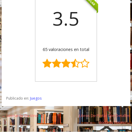
3.5
65 valoraciones en total
Publicado en:
Juegos
← Leonardo Da Vinci
Libros De Pintar Con Detalles
N
(locuras Totals) →
a