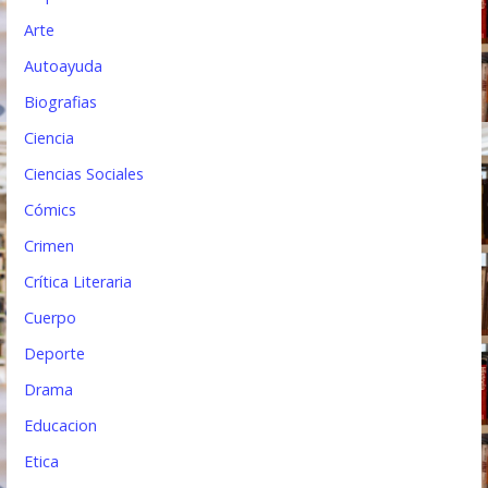
t
Arte
r
Autoayuda
a
Biografias
d
Ciencia
a
Ciencias Sociales
s
Cómics
Crimen
Crítica Literaria
Cuerpo
Deporte
Drama
Educacion
Etica