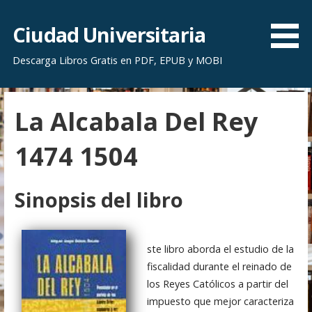
S
a
Ciudad Universitaria
l
Descarga Libros Gratis en PDF, EPUB y MOBI
t
a
r
La Alcabala Del Rey
a
l
1474 1504
c
o
n
Sinopsis del libro
t
e
n
ste libro aborda el estudio de la
i
fiscalidad durante el reinado de
d
los Reyes Católicos a partir del
o
impuesto que mejor caracteriza