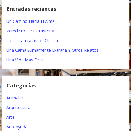
e
c
Entradas recientes
a
g
r
Un Camino Hacia El Alma
a
:
Veredicto De La Historia
c
La Literatura árabe Clásica
i
Una Cama Sumamente Extrana Y Otros Relatos
ó
Una Vida Más Feliz
n
d
Categorías
e
e
Animales
n
Arquitectura
t
Arte
Autoayuda
r