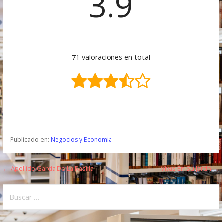
3.9
71 valoraciones en total
Publicado en:
Negocios y Economia
← Apellido García De La Rasilla
Vivas En Su Jardn →
N
a
B
u
v
s