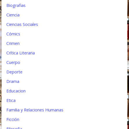
Biografias
a
Ciencia
d
Ciencias Sociales
a
Cómics
s
Crimen
Crítica Literaria
Cuerpo
Deporte
Drama
Educacion
Etica
Familia y Relaciones Humanas
Ficción
Filosofia