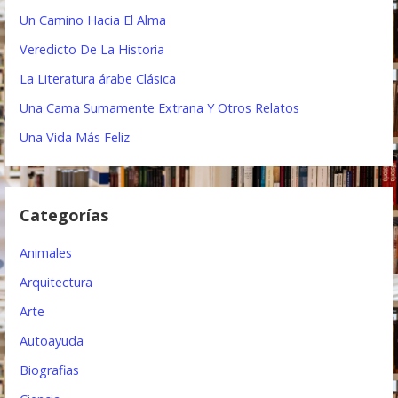
r
Un Camino Hacia El Alma
a
:
Veredicto De La Historia
c
La Literatura árabe Clásica
i
Una Cama Sumamente Extrana Y Otros Relatos
ó
Una Vida Más Feliz
n
d
Categorías
e
e
Animales
n
Arquitectura
t
Arte
Autoayuda
r
Biografias
a