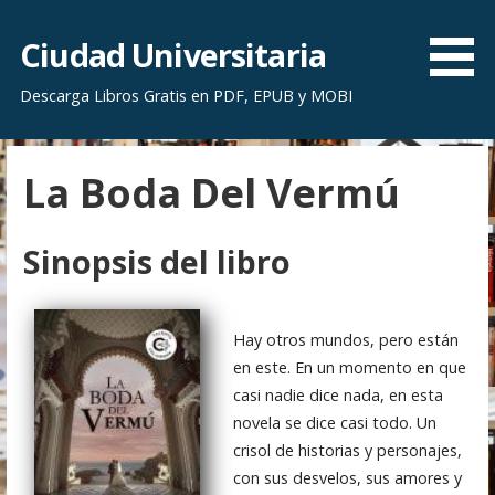
S
a
Ciudad Universitaria
l
Descarga Libros Gratis en PDF, EPUB y MOBI
t
a
r
La Boda Del Vermú
a
l
c
Sinopsis del libro
o
n
t
Hay otros mundos, pero están
e
en este. En un momento en que
n
casi nadie dice nada, en esta
i
novela se dice casi todo. Un
d
crisol de historias y personajes,
o
con sus desvelos, sus amores y