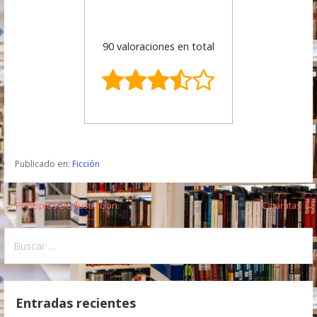
90 valoraciones en total
Publicado en:
Ficción
← Principios De Ilustración.
Cataratas →
N
a
B
u
v
s
e
c
Entradas recientes
a
g