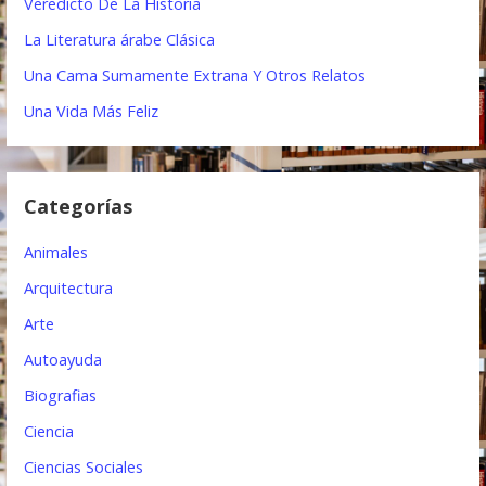
i
Veredicto De La Historia
ó
La Literatura árabe Clásica
Una Cama Sumamente Extrana Y Otros Relatos
n
Una Vida Más Feliz
d
e
e
Categorías
n
Animales
t
Arquitectura
r
Arte
a
Autoayuda
d
Biografias
a
Ciencia
s
Ciencias Sociales