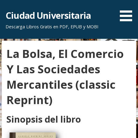
S
a
Ciudad Universitaria
l
Descarga Libros Gratis en PDF, EPUB y MOBI
t
a
r
La Bolsa, El Comercio
a
l
Y Las Sociedades
c
o
Mercantiles (classic
n
t
Reprint)
e
n
i
Sinopsis del libro
d
o