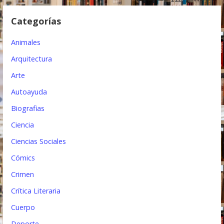
e
Categorías
e
Animales
n
Arquitectura
t
Arte
r
Autoayuda
a
Biografias
d
Ciencia
a
Ciencias Sociales
s
Cómics
Crimen
Crítica Literaria
Cuerpo
Deporte