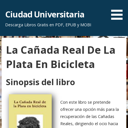
S
a
Ciudad Universitaria
l
Descarga Libros Gratis en PDF, EPUB y MOBI
t
a
r
La Cañada Real De La
a
l
Plata En Bicicleta
c
o
n
Sinopsis del libro
t
e
n
Con este libro se pretende
i
ofrecer una opción más para la
d
recuperación de las Cañadas
o
Reales, dirigiendo el ocio hacia