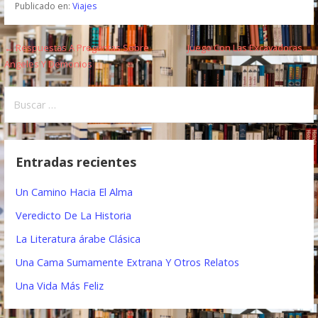
Publicado en:
Viajes
← Respuestas A Preguntas Sobre
Juego Con Las Excavadoras →
N
Angeles Y Demonios
a
B
v
u
e
s
c
g
Entradas recientes
a
a
r
Un Camino Hacia El Alma
:
c
Veredicto De La Historia
i
La Literatura árabe Clásica
ó
Una Cama Sumamente Extrana Y Otros Relatos
n
Una Vida Más Feliz
d