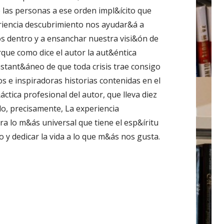
de las personas a ese orden impl&ícito que
eriencia descubrimiento nos ayudar&á a
os dentro y a ensanchar nuestra visi&ón de
rque como dice el autor la aut&éntica
nstant&áneo de que toda crisis trae consigo
s e inspiradoras historias contenidas en el
áctica profesional del autor, que lleva diez
do, precisamente, La experiencia
ra lo m&ás universal que tiene el esp&íritu
 y dedicar la vida a lo que m&ás nos gusta.