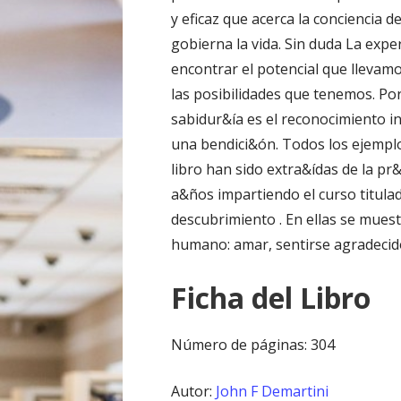
y eficaz que acerca la conciencia 
gobierna la vida. Sin duda La exp
encontrar el potencial que llevam
las posibilidades que tenemos. Po
sabidur&ía es el reconocimiento i
una bendici&ón. Todos los ejemplo
libro han sido extra&ídas de la pr&
a&ños impartiendo el curso titula
descubrimiento . En ellas se muest
humano: amar, sentirse agradecido
Ficha del Libro
Número de páginas: 304
Autor:
John F Demartini