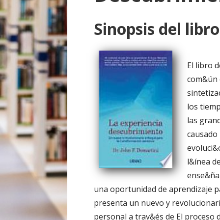
o
Sinopsis del libro
El libro
com&ún c
sintetiz
los tiem
las gran
causado 
evoluci&
l&ínea d
ense&ña 
una oportunidad de aprendizaje pa
presenta un nuevo y revolucionar
personal a trav&és de El proceso 