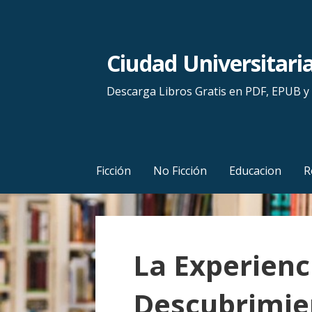
S
a
l
Ciudad Universitari
t
a
Descarga Libros Gratis en PDF, EPUB 
r
a
l
c
Ficción
No Ficción
Educacion
R
o
n
t
e
La Experienc
n
i
Descubrimie
d