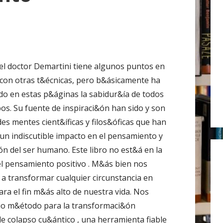
r
:
 del doctor Demartini tiene algunos puntos en
on otras t&écnicas, pero b&ásicamente ha
ado en estas p&áginas la sabidur&ía de todos
pos. Su fuente de inspiraci&ón han sido y son
des mentes cient&íficas y filos&óficas que han
un indiscutible impacto en el pensamiento y
ón del ser humano. Este libro no est&á en la
el pensamiento positivo . M&ás bien nos
a transformar cualquier circunstancia en
ra el fin m&ás alto de nuestra vida. Nos
io m&étodo para la transformaci&ón
de colapso cu&ántico , una herramienta fiable