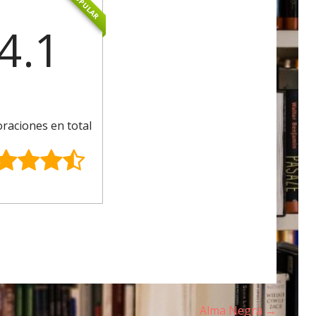
POPULAR
4.1
oraciones en total
Alma Negra →