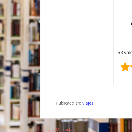
53 val
Publicado en:
Viajes
← Las Moradas.