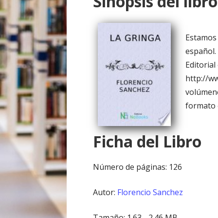
Sinopsis del libro
o
Estamos 
español.
Editorial
http://
volúmene
formato 
Ficha del Libro
Número de páginas: 126
Autor:
Florencio Sanchez
Tamaño: 1.63 - 2.46 MB