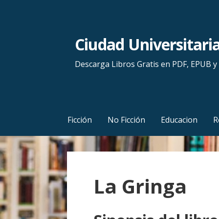
S
a
l
Ciudad Universitari
t
a
Descarga Libros Gratis en PDF, EPUB 
r
a
l
c
Ficción
No Ficción
Educacion
R
o
n
t
e
La Gringa
n
i
d