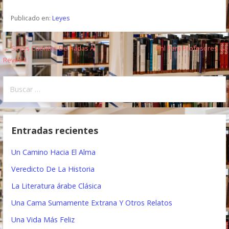
Publicado en:
Leyes
← Sexys Cuentos De Hadas Al
Pnl Para Profesores →
N
Revés Ii
a
B
v
u
e
s
c
g
Entradas recientes
a
a
r
Un Camino Hacia El Alma
:
c
Veredicto De La Historia
i
La Literatura árabe Clásica
ó
Una Cama Sumamente Extrana Y Otros Relatos
n
Una Vida Más Feliz