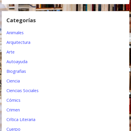
d
e
Categorías
e
Animales
n
Arquitectura
t
Arte
r
Autoayuda
a
Biografias
d
Ciencia
a
Ciencias Sociales
s
Cómics
Crimen
Crítica Literaria
Cuerpo