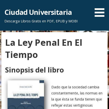
S
a
Ciudad Universitaria
l
Descarga Libros Gratis en PDF, EPUB y MOBI
t
a
r
La Ley Penal En El
a
l
Tiempo
c
o
n
Sinopsis del libro
t
e
n
Dado que la sociedad cambia
i
constantemente, las normas en
d
la que ésta se funda tienen que
o
reflejar estas vertiginosas