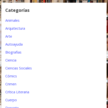
e
Categorías
e
Animales
n
Arquitectura
t
Arte
r
Autoayuda
a
Biografias
d
Ciencia
a
Ciencias Sociales
s
Cómics
Crimen
Crítica Literaria
Cuerpo
Deporte