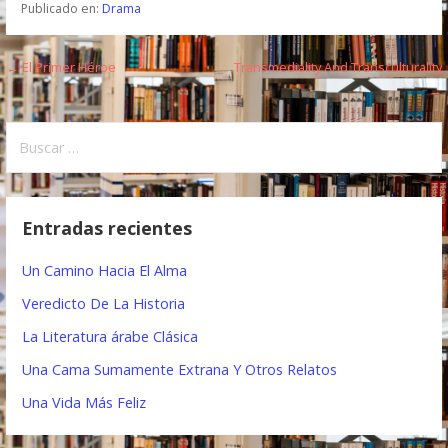
Publicado en:
Drama
← El Primer Héroe
Transmediality And Transculturality
N
→
a
B
v
u
e
s
c
g
Entradas recientes
a
a
r
Un Camino Hacia El Alma
:
c
Veredicto De La Historia
i
La Literatura árabe Clásica
ó
Una Cama Sumamente Extrana Y Otros Relatos
n
Una Vida Más Feliz
d