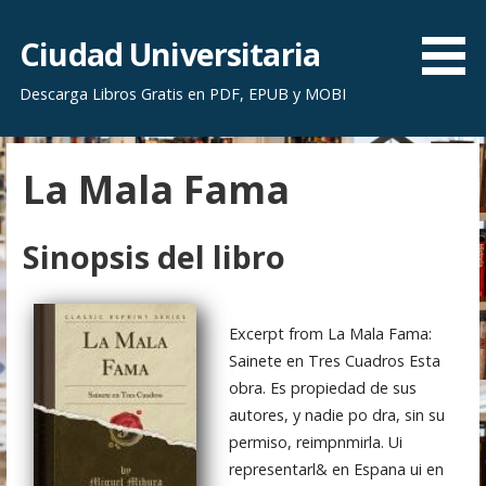
S
a
Ciudad Universitaria
l
Descarga Libros Gratis en PDF, EPUB y MOBI
t
a
r
La Mala Fama
a
l
c
Sinopsis del libro
o
n
t
Excerpt from La Mala Fama:
e
Sainete en Tres Cuadros Esta
n
obra. Es propiedad de sus
i
autores, y nadie po dra, sin su
d
permiso, reimpnmirla. Ui
o
representarl& en Espana ui en