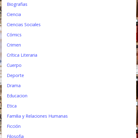
Biografias
a
Ciencia
d
Ciencias Sociales
a
Cómics
s
Crimen
Crítica Literaria
Cuerpo
Deporte
Drama
Educacion
Etica
Familia y Relaciones Humanas
Ficción
Filosofia