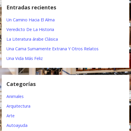
e
c
Entradas recientes
a
g
r
Un Camino Hacia El Alma
a
:
Veredicto De La Historia
c
La Literatura árabe Clásica
i
Una Cama Sumamente Extrana Y Otros Relatos
ó
Una Vida Más Feliz
n
d
Categorías
e
e
Animales
n
Arquitectura
t
Arte
Autoayuda
r