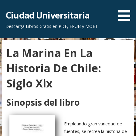
S
a
Ciudad Universitaria
l
Descarga Libros Gratis en PDF, EPUB y MOBI
t
a
r
La Marina En La
a
l
Historia De Chile:
c
o
Siglo Xix
n
t
e
Sinopsis del libro
n
i
d
Empleando gran variedad de
o
fuentes, se recrea la historia de