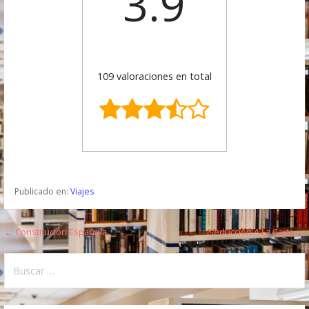
3.9
109 valoraciones en total
Publicado en:
Viajes
← Constitución Española
Seducción A La Carta →
N
a
B
u
v
s