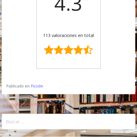
4.3
113 valoraciones en total
Publicado en:
Ficción
← Concepciones De La ética
Destino Imperfecto →
N
a
B
u
v
s