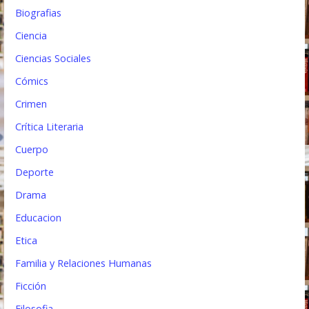
Biografias
a
Ciencia
d
Ciencias Sociales
a
Cómics
s
Crimen
Crítica Literaria
Cuerpo
Deporte
Drama
Educacion
Etica
Familia y Relaciones Humanas
Ficción
Filosofia