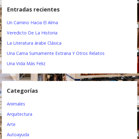
e
c
Entradas recientes
a
g
r
Un Camino Hacia El Alma
a
:
Veredicto De La Historia
c
La Literatura árabe Clásica
i
Una Cama Sumamente Extrana Y Otros Relatos
ó
Una Vida Más Feliz
n
d
Categorías
e
e
Animales
n
Arquitectura
t
Arte
Autoayuda
r