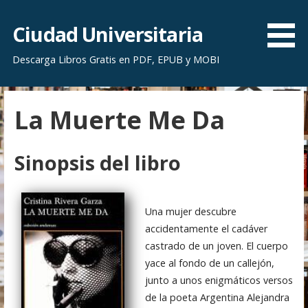
S
a
Ciudad Universitaria
l
Descarga Libros Gratis en PDF, EPUB y MOBI
t
a
r
La Muerte Me Da
a
l
c
Sinopsis del libro
o
n
t
Una mujer descubre
e
accidentamente el cadáver
n
castrado de un joven. El cuerpo
i
yace al fondo de un callejón,
d
junto a unos enigmáticos versos
o
de la poeta Argentina Alejandra