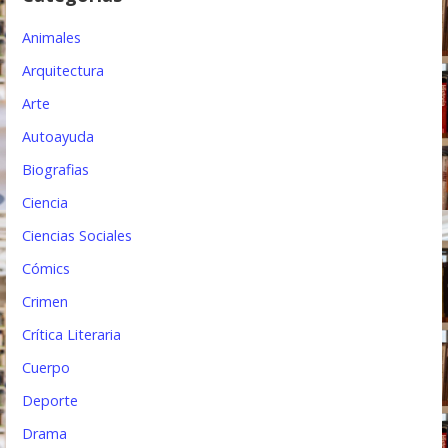
e
Animales
n
Arquitectura
t
Arte
r
Autoayuda
a
Biografias
d
Ciencia
a
Ciencias Sociales
s
Cómics
Crimen
Crítica Literaria
Cuerpo
Deporte
Drama