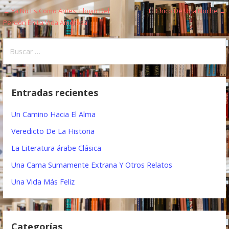
← Ya No Es Como Antes. Elogio Del
El Chico De Una Noche →
N
Perdón En La Vida Amorosa
a
B
v
u
e
s
c
g
Entradas recientes
a
a
r
Un Camino Hacia El Alma
:
c
Veredicto De La Historia
i
La Literatura árabe Clásica
ó
Una Cama Sumamente Extrana Y Otros Relatos
n
Una Vida Más Feliz
d
e
Categorías