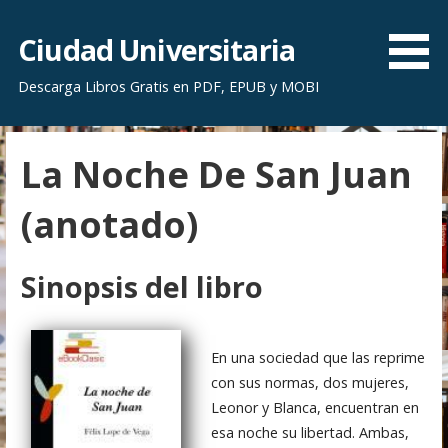
S
a
Ciudad Universitaria
l
Descarga Libros Gratis en PDF, EPUB y MOBI
t
a
r
La Noche De San Juan
a
l
(anotado)
c
o
n
Sinopsis del libro
t
e
n
En una sociedad que las reprime
i
con sus normas, dos mujeres,
d
Leonor y Blanca, encuentran en
o
esa noche su libertad. Ambas,